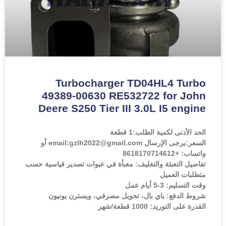
Turbocharger TD04HL4 Turbo
49389-00630 RE532722 for John
Deere S250 Tier III 3.0L I5 engine
الحد الأدنى لكمية الطلب:
1 قطعة
السعر:
يرجى الإرسال email:gzlh2022@gmail.com أو
واتساب: +8618170714612
تفاصيل التعبئة والتغليف: معبأة في عبوات تصدير قياسية حسب
متطلبات العميل
وقت التسليم: 3-5 أيام عمل
شروط الدفع: باي بال، تحويل مصرفي، ويسترن يونيون
القدرة على التوريد: 1000 قطعة/شهر