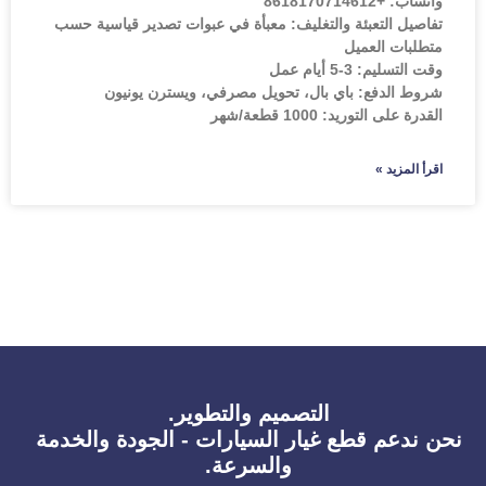
واتساب: +8618170714612
تفاصيل التعبئة والتغليف: معبأة في عبوات تصدير قياسية حسب
متطلبات العميل
وقت التسليم: 3-5 أيام عمل
شروط الدفع: باي بال، تحويل مصرفي، ويسترن يونيون
القدرة على التوريد: 1000 قطعة/شهر
اقرأ المزيد »
التصميم والتطوير.
نحن ندعم قطع غيار السيارات - الجودة والخدمة
والسرعة.