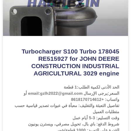
Turbocharger S100 Turbo 178045
RE515927 for JOHN DEERE
CONSTRUCTION INDUSTRIAL
AGRICULTURAL 3029 engine
الحد الأدنى لكمية الطلب:
1 قطعة
السعر:
يرجى الإرسال email:gzlh2022@gmail.com أو
واتساب: +8618170714612
تفاصيل التعبئة والتغليف: معبأة في عبوات تصدير قياسية حسب
متطلبات العميل
وقت التسليم: 3-5 أيام عمل
شروط الدفع: باي بال، تحويل مصرفي، ويسترن يونيون
القدرة على التوريد: 1000 قطعة/شهر