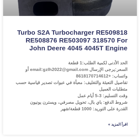
Turbo S2A Turbocharger RE509818
RE508876 RE503097 318570 For
John Deere 4045 4045T Engine
الحد الأدنى لكمية الطلب:
1 قطعة
السعر:
يرجى الإرسال email:gzlh2022@gmail.com أو
واتساب: +8618170714612
تفاصيل التعبئة والتغليف: معبأة في عبوات تصدير قياسية حسب
متطلبات العميل
وقت التسليم: 3-5 أيام عمل
شروط الدفع: باي بال، تحويل مصرفي، ويسترن يونيون
القدرة على التوريد: 1000 قطعة/شهر
اقرأ المزيد »