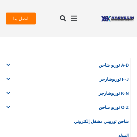
اتصل بنا
A-D توربو شاحن
F-J توربوشارجر
K-N توربوشارجر
O-Z توربو شاحن
شاحن توربيني مشغل إلكتروني
المولد