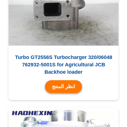
Turbo GT2556S Turbocharger 320/06048
762932-5001S for Agricultural JCB
Backhoe loader
انظر المنتج