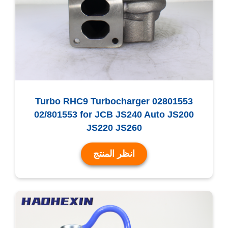
Turbo RHC9 Turbocharger 02801553
02/801553 for JCB JS240 Auto JS200
JS220 JS260
انظر المنتج