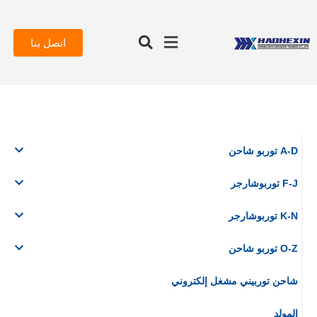
اتصل بنا
A-D توربو شاحن
F-J توربوشارجر
K-N توربوشارجر
O-Z توربو شاحن
شاحن توربيني مشغل إلكتروني
المولد