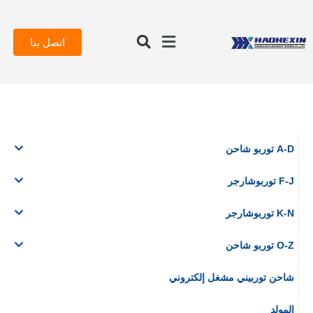
اتصل بنا
A-D توربو شاحن
F-J توربوشارجر
K-N توربوشارجر
O-Z توربو شاحن
شاحن توربيني مشغل إلكتروني
المولد