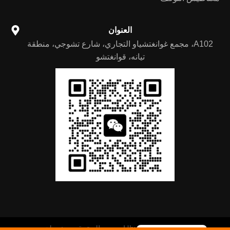
العنوان
A102، مجمع غوانغتشياو التجاري، شارع تشوجي، منطقة
تيانه، قوانغتشو
German
Portuguese
Spanish
Russian
English
© 2024 Hhx Parts. جميع الحقوق محفوظة.