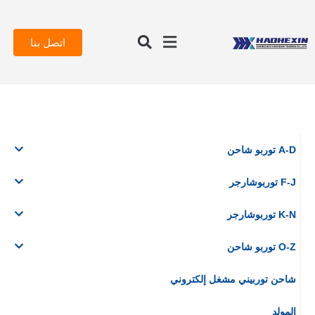
اتصل بنا
A-D توربو شاحن
F-J توربوشارجر
K-N توربوشارجر
O-Z توربو شاحن
شاحن توربيني مشغل إلكتروني
المولد