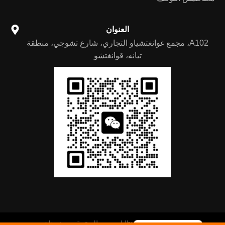
العنوان
A102، مجمع غوانغتشياو التجاري، شارع تشوجي، منطقة
تيانه، قوانغتشو
German
Portuguese
Spanish
Russian
English
© 2024 Hhx Parts. جميع الحقوق محفوظة.