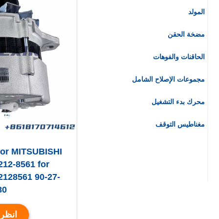
المولد
مضخة الحقن
الحاقنات والفوهات
مجموعات الإصلاح الشامل
محرك بدء التشغيل
مغناطيس التوقف
for MITSUBISHI
12-8561 for
128561 90-27-
80
انظر 