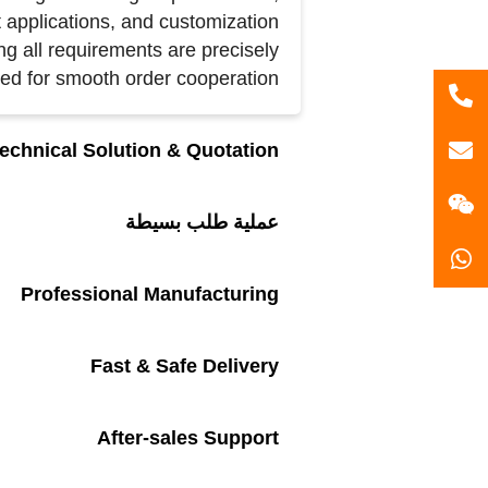
applications, and customization
g all requirements are precisely
ed for smooth order cooperation.
86
echnical Solution & Quotation
gzlh2022@gmail.com
18170714612
عملية طلب بسيطة
Professional Manufacturing
Fast & Safe Delivery
After-sales Support