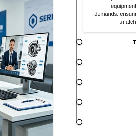
equipment 
demands, ensurin
match
T