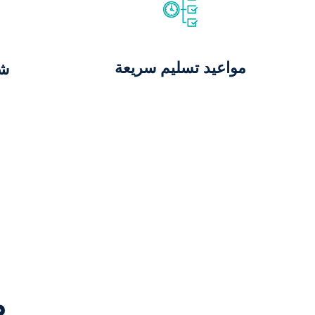
مواعيد تسليم سريعة
ش
م