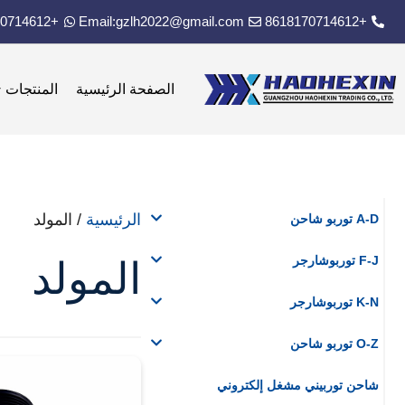
+8618170714612
Email:gzlh2022@gmail.com
+8618170714612
الصفحة الرئيسية
المنتجات
الرئيسية
/ المولد
A-D توربو شاحن
F-J توربوشارجر
المولد
K-N توربوشارجر
O-Z توربو شاحن
شاحن توربيني مشغل إلكتروني