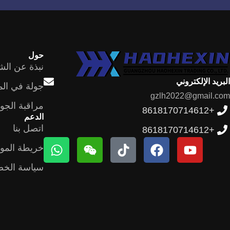
حول
نبذة عن الش
البريد الإلكتروني
جولة في ال
gzlh2022@gmail.com
مراقبة الجو
+8618170714612
الدعم
اتصل بنا
+8618170714612
خريطة المو
سياسة الخص
German
Portuguese
Spanish