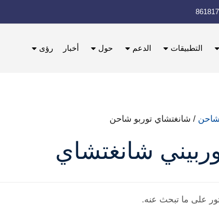
التطبيقات
الدعم
حول
أخبار
رؤى
/ شانغتشاي توربو شاحن
ربيني شانغتشاي
عثور على ما تبحث عنه.