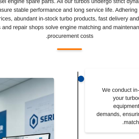
sel engine spare parts. All our turbos undergo strict dyn
nsure stable performance and long service life. Adhering
prices, abundant in-stock turbo products, fast delivery an
ors and repair shops solve engine matching and maintenan
procurement costs.
We conduct in
your turbo
equipment 
demands, ensurin
match