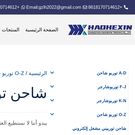
+8618170714612
Email:gzlh2022@gmail.com
+8618170714612
الصفحة الرئيسية
المنتجات
الرئيسية
/
O-Z توربو شاحن
A-D توربو شاحن
F-J توربوشارجر
شاحن تو
K-N توربوشارجر
O-Z توربو شاحن
يبدو أننا لا نستطيع ال
شاحن توربيني مشغل إلكتروني