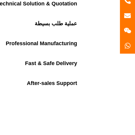
86
echnical Solution & Quotation
gzlh2022@gmail.com
18170714612
عملية طلب بسيطة
Professional Manufacturing
Fast & Safe Delivery
After-sales Support