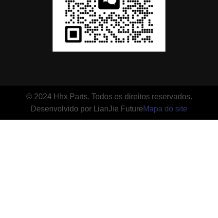
© 2024 Hhx Parts. Todos os direitos reservados.
Desenvolvido por LianJie Future
Mapa do site