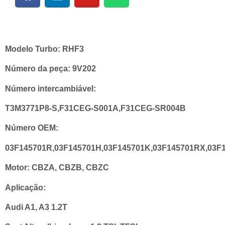
Modelo Turbo:
RHF3
Número da peça:
9V202
Número intercambiável:
T3M3771P8-S,F31CEG-S001A,F31CEG-SR004B
Número OEM:
03F145701R,03F145701H,03F145701K,03F145701RX,03F
Motor:
CBZA, CBZB, CBZC
Aplicação:
Audi A1, A3 1.2T