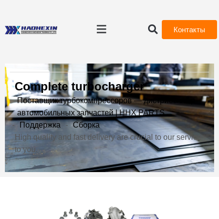
Контакты
Complete turbocharger
Поставщик турбокомпрессоров — дистрибьютор
автомобильных запчастей | HHX PARTS
-
Поддержка
-
Сборка
High quality and fast delivery are crucial to our service
to you.