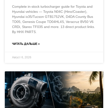
Complete in-stock turbocharger guide for Toyota and
Hyundai vehicles — Toyota N04C (Hino/Coaster),
Hyundai ix35/Tucson GTB1752VK, D4DA County Bus
TD05, Genesis Coupe TD04HL4S, Veracruz BV50 V6
CRDi, Starex TF035 and more. 13 direct product links.
By HHX PARTS.
ЧИТАТЬ ДАЛЬШЕ »
Август 6, 2026