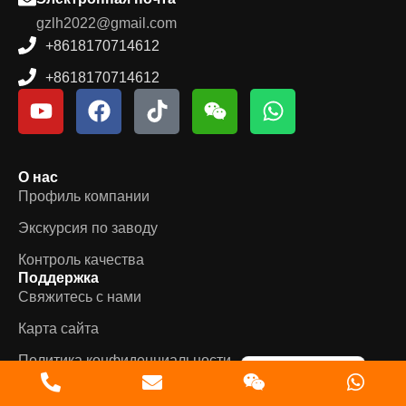
gzlh2022@gmail.com
+8618170714612
+8618170714612
О нас
Профиль компании
Экскурсия по заводу
German
Контроль качества
Portuguese
Поддержка
Arabic
Свяжитесь с нами
Spanish
Карта сайта
English
Политика конфиденциальности
Russian