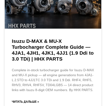
Isuzu D-MAX & MU-X
Turbocharger Complete Guide —
4JA1, 4JH1, 4JK1, 4JJ1 (1.9 Ddi to
3.0 TDi) | HHX PARTS
Complete in-stock turbocharger guide for Isuzu D-MAX
and MU-X pickup — all engine generations from 4JA1-
L 2.5TD to 4JJ1TC 3.0 TDi and 1.9 Ddi. RHF4, RHF5,
RHV3, RHV4, RHF5V, TD04LGBS — 14 direct product
links with Isuzu 8-digit OEM numbers. By HHX PARTS.
ЧИТАТЬ ДАЛЬШЕ »