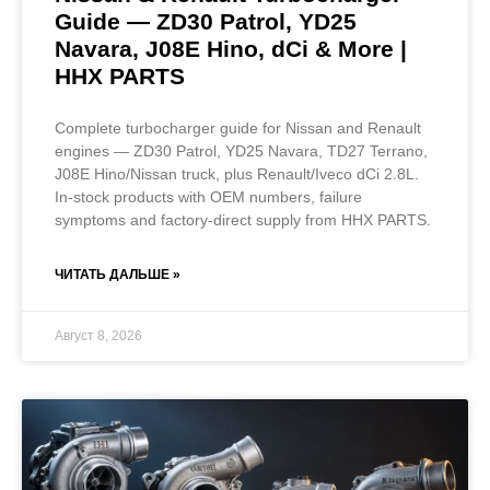
Guide — ZD30 Patrol, YD25
Navara, J08E Hino, dCi & More |
HHX PARTS
Complete turbocharger guide for Nissan and Renault
engines — ZD30 Patrol, YD25 Navara, TD27 Terrano,
J08E Hino/Nissan truck, plus Renault/Iveco dCi 2.8L.
In-stock products with OEM numbers, failure
symptoms and factory-direct supply from HHX PARTS.
ЧИТАТЬ ДАЛЬШЕ »
Август 8, 2026