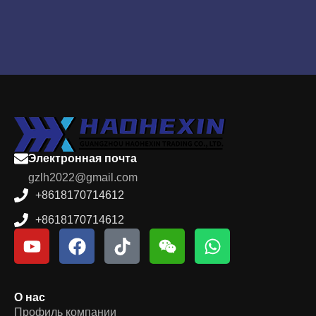
Электронная почта
gzlh2022@gmail.com
+8618170714612
+8618170714612
О нас
Профиль компании