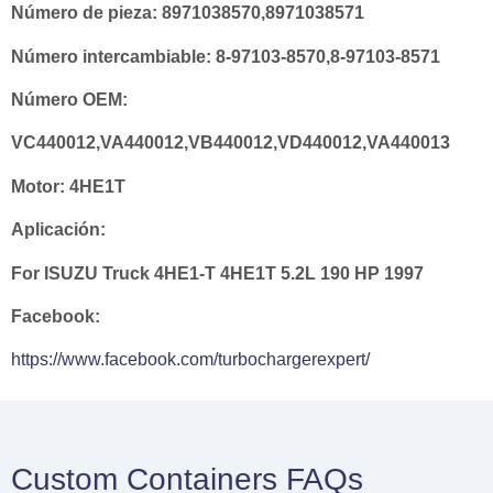
Número de pieza:
8971038570,8971038571
Número intercambiable:
8-97103-8570,8-97103-8571
Número OEM:
VC440012,VA440012,VB440012,VD440012,VA440013
Motor:
4HE1T
Aplicación:
For ISUZU Truck 4HE1-T 4HE1T 5.2L 190 HP 1997
Facebook:
https://www.facebook.com/turbochargerexpert/
Custom Containers FAQs