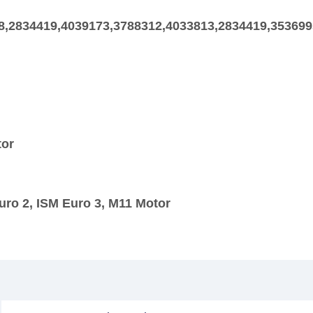
8,2834419,4039173,3788312,4033813,2834419,353699
tor
ro 2, ISM Euro 3, M11 Motor