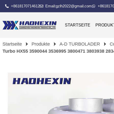
+8618170714612
Email:gzlh2022@gmail.com
+861817
STARTSEITE
PRODUK
Startseite
Produkte
A-D TURBOLADER
C
Turbo HX55 3590044 3536995 3800471 3803938 283