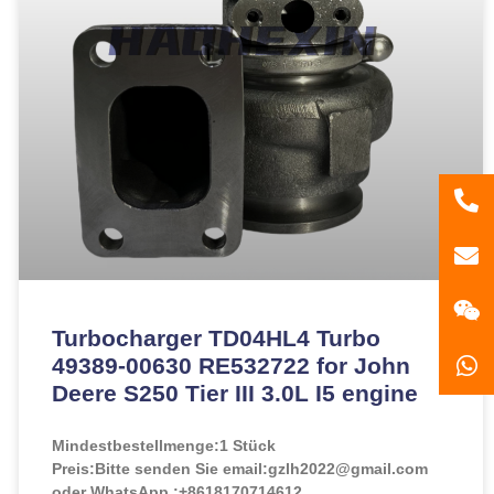
86
181
gzl
Turbocharger TD04HL4 Turbo
49389-00630 RE532722 for John
Deere S250 Tier III 3.0L I5 engine
Mindestbestellmenge:
1 Stück
Preis:
Bitte senden Sie email:gzlh2022@gmail.com
oder WhatsApp :+8618170714612