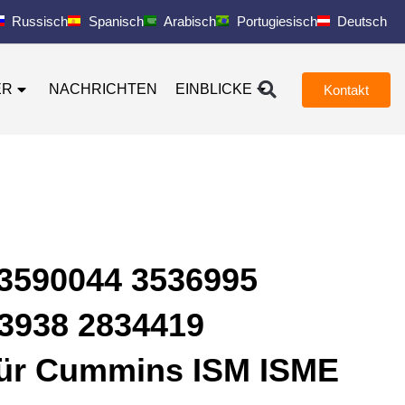
Russisch
Spanisch
Arabisch
Portugiesisch
Deutsch
ER
NACHRICHTEN
EINBLICKE
Kontakt
3590044 3536995
3938 2834419
für Cummins ISM ISME