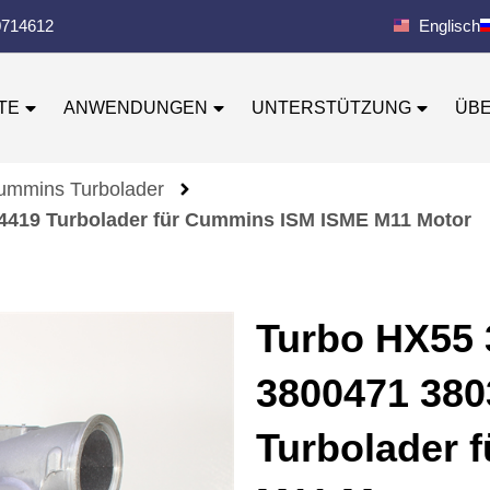
0714612
Englisch
TE
ANWENDUNGEN
UNTERSTÜTZUNG
ÜB
ummins Turbolader
4419 Turbolader für Cummins ISM ISME M11 Motor
Turbo HX55 
3800471 380
Turbolader 